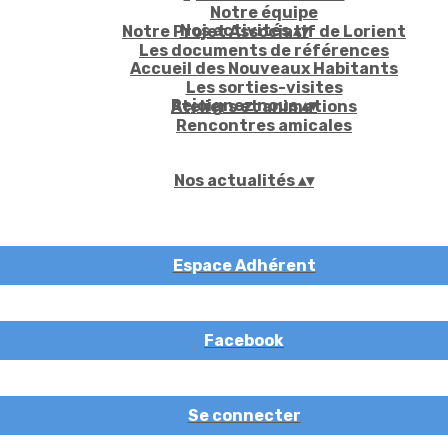
Notre équipe
Nos activités
▴
▾
Notre Projet Associatif de Lorient
Les documents de références
Accueil des Nouveaux Habitants
Les sorties-visites
Rejoignez nous
▴
▾
Ateliers et animations
Rencontres amicales
Nos actualités
▴
▾
Espace Adhérent
Facebook
Se connecter