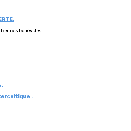
ERTE.
ntrer nos bénévoles.
terceltique .